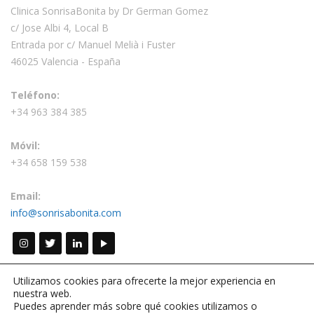
Clinica SonrisaBonita by Dr German Gomez
c/ Jose Albi 4, Local B
Entrada por c/ Manuel Melià i Fuster
46025 Valencia - España
Teléfono:
+34 963 384 385
Móvil:
+34 658 159 538
Email:
info@sonrisabonita.com
Utilizamos cookies para ofrecerte la mejor experiencia en
nuestra web.
Puedes aprender más sobre qué cookies utilizamos o